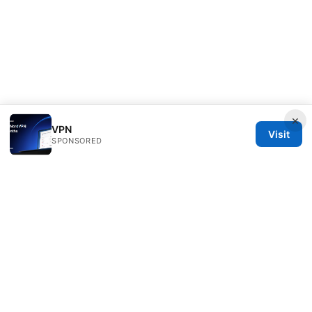
×
VPN
Visit
SPONSORED
Typermags Media LLC
98 San Jacinto Boulevard
Austin, TX, 78701
US
contact@typermags.com
+1-503-555-0172
About
Privacy Policy
Terms of Use