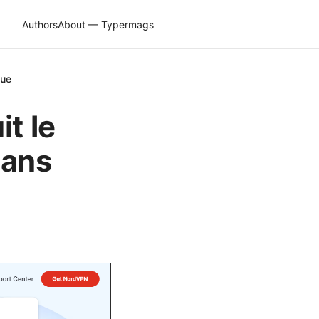
Authors
About — Typermags
que
t le
sans