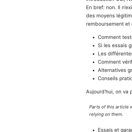
En bref: non. Il n’e
des moyens légitime
remboursement et d
Comment test
Si les essais 
Les différent
Comment vérifi
Alternatives g
Conseils prati
Aujourd’hui, on va p
Parts of this articl
relying on them.
Essais et garan