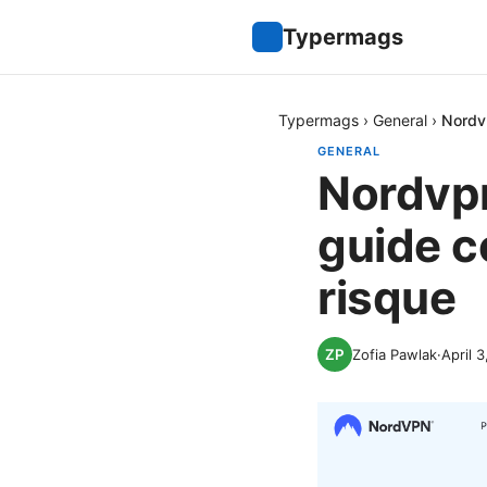
Typermags
Typermags
›
General
›
Nordvp
GENERAL
Nordvpn
guide c
risque
Zofia Pawlak
·
April 