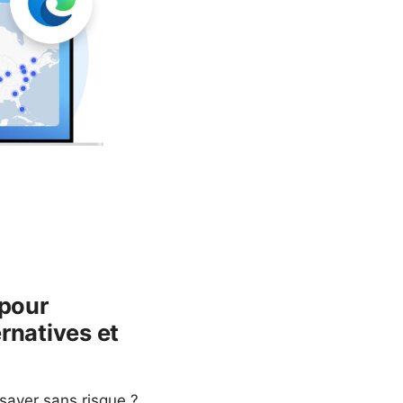
 pour
ernatives et
ssayer sans risque ?