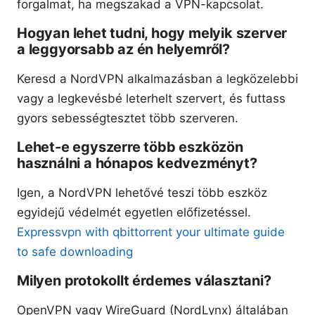
forgalmat, ha megszakad a VPN-kapcsolat.
Hogyan lehet tudni, hogy melyik szerver
a leggyorsabb az én helyemről?
Keresd a NordVPN alkalmazásban a legközelebbi
vagy a legkevésbé leterhelt szervert, és futtass
gyors sebességtesztet több szerveren.
Lehet-e egyszerre több eszközön
használni a hónapos kedvezményt?
Igen, a NordVPN lehetővé teszi több eszköz
egyidejű védelmét egyetlen előfizetéssel.
Expressvpn with qbittorrent your ultimate guide
to safe downloading
Milyen protokollt érdemes választani?
OpenVPN vagy WireGuard (NordLynx) általában