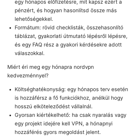
egy hónapos előfizetésre, mit kapsz ezért a
pénzért, és hogyan hasonlítsd össze más
lehetőségekkel.
Formátum: rövid checklisták, összehasonlító
táblázat, gyakorlati útmutató lépésről lépésre,
és egy FAQ rész a gyakori kérdésekre adott
válaszokkal.
Miért éri meg egy hónapra nordvpn
kedvezménnyel?
Költséghatékonyság: egy hónapos terv esetén
is hozzáférsz a fő funkciókhoz, anélkül hogy
hosszú elköteleződést vállalnál.
Gyorsan kiértékelhető: ha csak nyaralás vagy
egy projekt idejére kell VPN, a hónapnyi
hozzáférés gyors megoldást jelent.