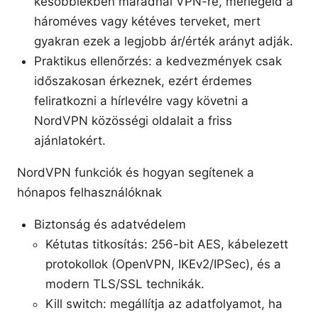
későbbiekben maradnál VPN-re, mérlegeld a
hároméves vagy kétéves terveket, mert
gyakran ezek a legjobb ár/érték arányt adják.
Praktikus ellenőrzés: a kedvezmények csak
időszakosan érkeznek, ezért érdemes
feliratkozni a hírlevélre vagy követni a
NordVPN közösségi oldalait a friss
ajánlatokért.
NordVPN funkciók és hogyan segítenek a
hónapos felhasználóknak
Biztonság és adatvédelem
Kétutas titkosítás: 256-bit AES, kábelezett
protokollok (OpenVPN, IKEv2/IPSec), és a
modern TLS/SSL technikák.
Kill switch: megállítja az adatfolyamot, ha