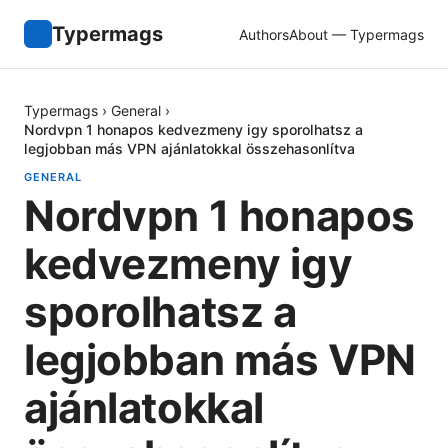
Typermags
Authors
About — Typermags
Typermags
›
General
›
Nordvpn 1 honapos kedvezmeny igy sporolhatsz a
legjobban más VPN ajánlatokkal összehasonlítva
GENERAL
Nordvpn 1 honapos
kedvezmeny igy
sporolhatsz a
legjobban más VPN
ajánlatokkal