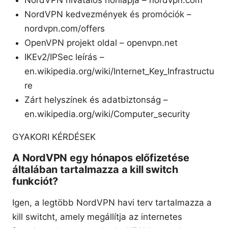
NordVPN hivatalos honlapja – nordvpn.com
NordVPN kedvezmények és promóciók –
nordvpn.com/offers
OpenVPN projekt oldal – openvpn.net
IKEv2/IPSec leírás –
en.wikipedia.org/wiki/Internet_Key_Infrastructu
re
Zárt helyszínek és adatbiztonság –
en.wikipedia.org/wiki/Computer_security
GYAKORI KÉRDÉSEK
A NordVPN egy hónapos előfizetése
általában tartalmazza a kill switch
funkciót?
Igen, a legtöbb NordVPN havi terv tartalmazza a
kill switcht, amely megállítja az internetes