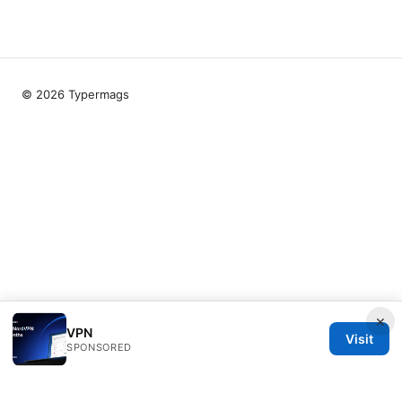
© 2026 Typermags
×
VPN
Visit
SPONSORED