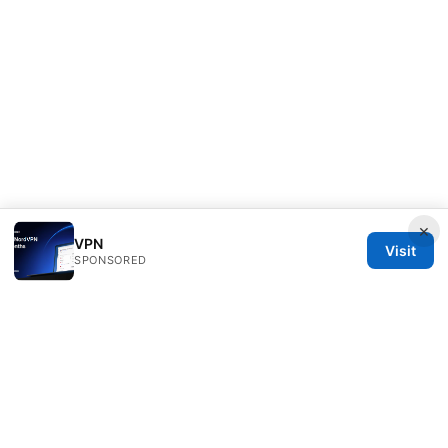
×
VPN
Visit
SPONSORED
Typermags Media LLC
98 San Jacinto Boulevard
Austin, TX, 78701
US
contact@typermags.com
+1-503-555-0172