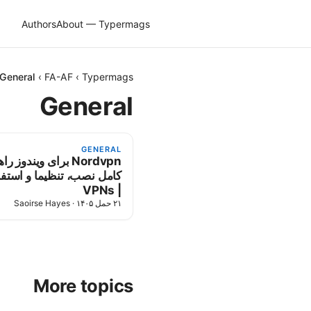
Authors
About — Typermags
General
›
FA-AF
›
Typermags
General
GENERAL
n برای ویندوز راهنمای
کامل نصب، تنظیما و استفا
| VPNs
Saoirse Hayes
·
۲۱ حمل ۱۴۰۵
More topics