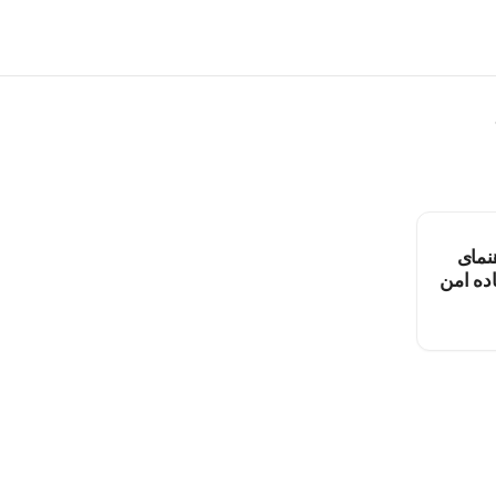
Nordvp
ده امن