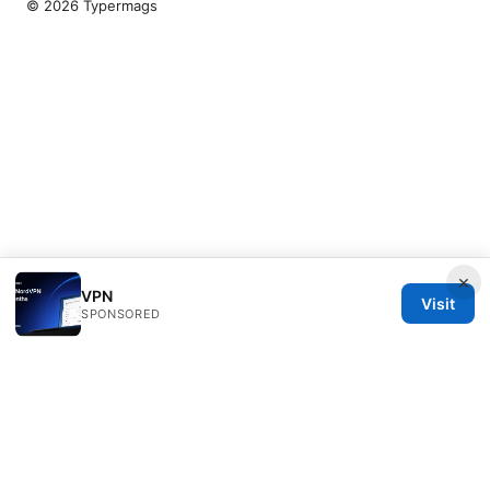
© 2026 Typermags
×
VPN
Visit
SPONSORED
Typermags Media LLC
98 San Jacinto Boulevard
Austin, TX, 78701
US
contact@typermags.com