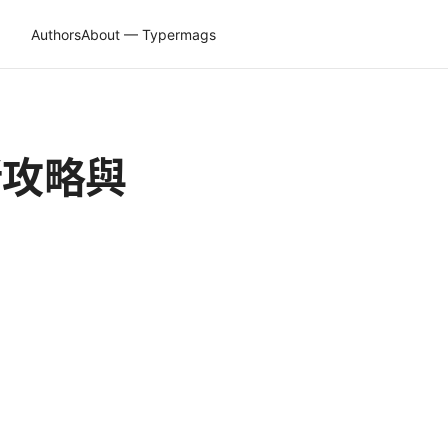
Authors
About — Typermags
新攻略與