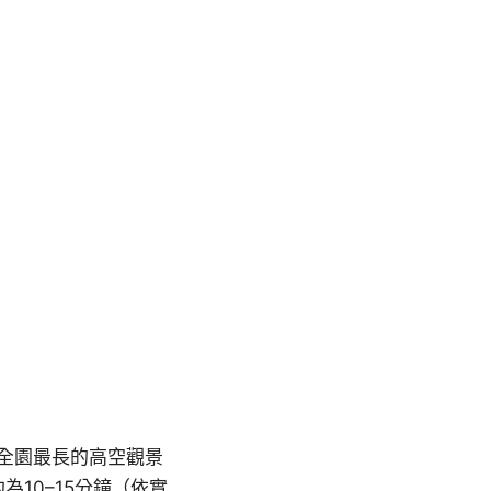
全園最長的高空觀景
10–15分鐘（依實