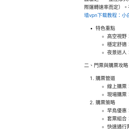
際運轉速率而定）。
墙vpn下载教程：
特色重點
高空視野
穩定舒適
夜景迷人
二、門票與購票攻略
購票管道
線上購票
現場購票
購票策略
早鳥優惠
套票組合
快速通行