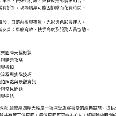
：單票、快速通行證、與餐飲搭配優惠組合。
常有折扣，現場購票可能因排隊而花費時間。
時段：日落前後與夜景，光影與色彩最迷人。
者友善：車廂寬敞、扶手高度及服務人員協助。
寶樂園摩天輪概覽
票與購票攻略
價與折扣
驗流程與排隊技巧
佳拍照點與景觀資訊
全與常見問題
源與連結
概覽 麗寶樂園摩天輪是一項深受遊客喜愛的經典設施，提供
輪共有若干個車廂，每個車廂可容納4–6人，整圈轉動時間約為