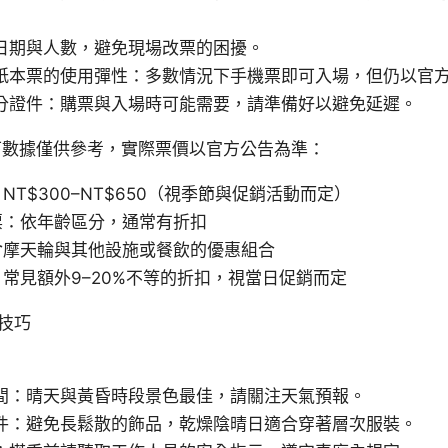
日期與人數，避免現場改票的困擾。
紙本票的使用彈性：多數情況下手機票即可入場，但仍以官
分證件：購票與入場時可能需要，請準備好以避免延遲。
下數據僅供參考，實際票價以官方公告為準：
NT$300–NT$650（視季節與促銷活動而定）
票：依年齡區分，通常有折扣
含摩天輪與其他設施或餐飲的優惠組合
常見額外9–20%不等的折扣，視當日促銷而定
技巧
間：晴天與黃昏時段景色最佳，請關注天氣預報。
件：避免長鬆散的飾品，乾燥陰晴日適合穿著層次服裝。