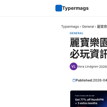
Typermags
Typermags
›
General
›
麗寶樂
GENERAL
麗寶樂園
必玩資
Vera Lindgren
·
202
Published:
2026-04