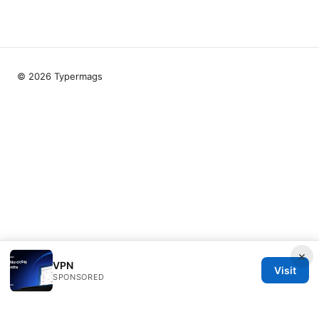
© 2026 Typermags
×
VPN
Visit
SPONSORED