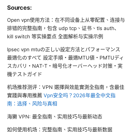
Sources:
Open vpn使用方法：在不同设备上从零配置、连接与
排错的完整指南，包含 udp tcp、证书、tls auth、
kill switch 等实操要点 全面解析与实操示例
Ipsec vpn mtuの正しい設定方法とパフォーマンス
最適化のすべて 設定手順・最適MTU値・PMTUディ
スカバリ・NAT-T・暗号化オーバーヘッド対策・実
機テストガイド
机场推荐测评：VPN 選擇與效能實測全指南，含最佳
實踐與專用推薦
Vpn安全吗？2026年最全中文指
南：选择、风险与真相
海獭 VPN: 最全指南、实用技巧与最新动态
如何使用机场：完整指南、实用技巧与最新数据