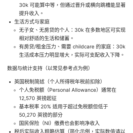
30k 可能算中等，但通过晋升或横向跳槽能显著
提升收入。
生活方式与家庭
无子女、无房贷的个人：30k 在多数地区可实现
相对舒适的生活和储蓄。
有房贷/租金压力、需要 childcare 的家庭：30k
生活成本压力明显增大，实际可支配收入下降。
数据与统计支持（以常见参考点为例）
英国税制简述（个人所得税年税前扣除）
个人免税额（Personal Allowance）通常在
12,570 英镑起征
基本税率 20% 适用于超过免税额但低于
50,270 英镑的部分
国民保险（NI）缴费也会影响净收入
税后实际收入粗略估算（简化示例，实际数值请以