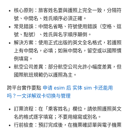
核心原則：旅客姓名要與護照上完全一致，分隔符
號、中間名、姓氏順序必須正確。
常見錯誤：中間名省略、符號使用錯誤（空格、逗
號、點號）、姓氏與名字順序顛倒。
解決方案：使用正式出版的英文全名格式，若護照
上有中間名，必填；如無中間名，留空或以國際慣
例填寫。
航空公司差異：部分航空公司允許小幅度差異，但
國際航班規範仍以護照為主。
跨平台實作要點
申请 esim 后 实体 sim 卡还能用
吗？一文详解双卡切换与管理
訂票流程：在「乘客姓名」欄位，請依照護照英文
名的格式逐字填寫；不要用縮寫或別名。
行前檢查：預訂完成後，在機票確認單與電子機票