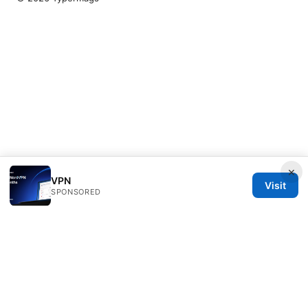
×
VPN
Visit
SPONSORED
Typermags Media LLC
98 San Jacinto Boulevard
Austin, TX, 78701
US
contact@typermags.com
+1-503-555-0172