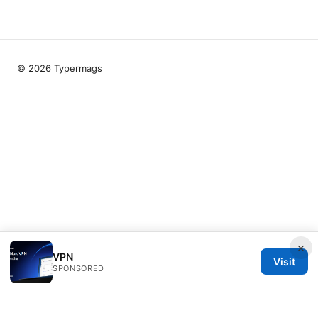
© 2026 Typermags
×
VPN
Visit
SPONSORED
Typermags Media LLC