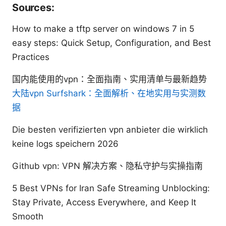
Sources:
How to make a tftp server on windows 7 in 5
easy steps: Quick Setup, Configuration, and Best
Practices
国内能使用的vpn：全面指南、实用清单与最新趋势
大陆vpn Surfshark：全面解析、在地实用与实测数
据
Die besten verifizierten vpn anbieter die wirklich
keine logs speichern 2026
Github vpn: VPN 解决方案、隐私守护与实操指南
5 Best VPNs for Iran Safe Streaming Unblocking:
Stay Private, Access Everywhere, and Keep It
Smooth