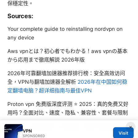
保穩定性。
Sources:
Your complete guide to reinstalling nordvpn on
any device
Aws vpnとは？初心者でもわかる！aws vpnの基本
から応用まで徹底解説 2026年版
2026年可靠翻墙加速器推荐排行榜：安全高效访问
全，VPN与翻墙加速器全解析
2026年在中国如何稳
定翻墙电脑？超详细指南与最佳VPN
Proton vpn 免费版深度评测 ⭐ 2025：真的免费又好
用吗？全面对比、速度、隐私、兼容性、套餐与限制
翻墙vpn：最佳实践、工具选择、安全与合规全解析
×
VPN
Visit
SPONSORED