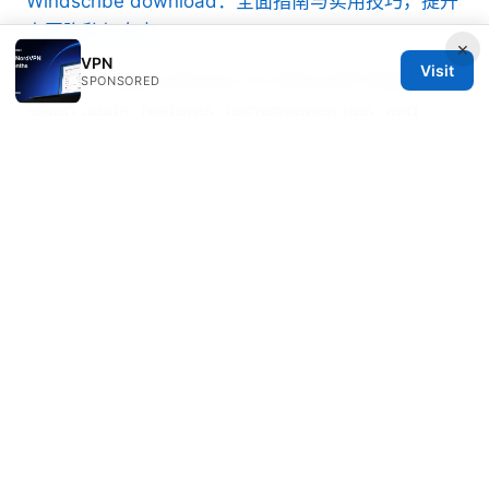
Windscribe download：全面指南与实用技巧，提升
上网隐私与自由
×
VPN
Visit
Nordvpn edge extension for Microsoft Edge
SPONSORED
setup guide, features, performance tips, and
troubleshooting
Does nordvpn sell your data the honest truth:
Unpacking Privacy, Practices, and What It Means
For You
Topvpn offer com：VPN 使用全攻略、速度优化、
隐私保护、解锁地理限制、购买指南、安装与设置细
节
Vpn合法吗：全球与地区合规、隐私保护、使用场景
全解与选购指南