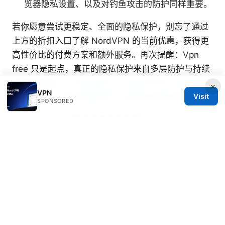
览器隐私设置、以及对钓鱼攻击的防护同样重要。
若你愿意尝试更稳定、全面的隐私保护，别忘了通过
上方的折扣入口了解 NordVPN 的当前优惠，获得更
高性价比的付费方案和额外服务。再次提醒：Vpn
free 只是起点，真正的隐私保护来自多层防护与持续
的安全实践。
九毛九 股价与 VPN 的关系：在全球市
×
VPN
Visit
场中用 VPN 提升数据隐私与交易安全的实用指南
SPONSORED
Net vpn apk 全面评测与使用指南
© 2026 Typermags
Typermags Media LLC