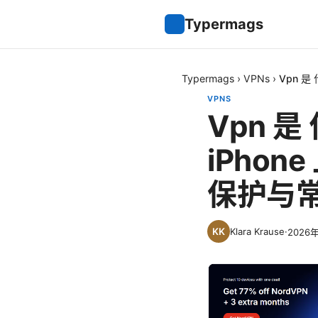
Typermags
Typermags
›
VPNs
›
Vpn 
VPNS
Vpn 是
iPho
保护与
Klara Krause
·
2026