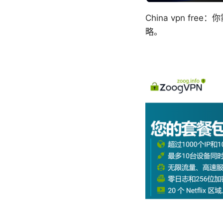
China vpn 
略。