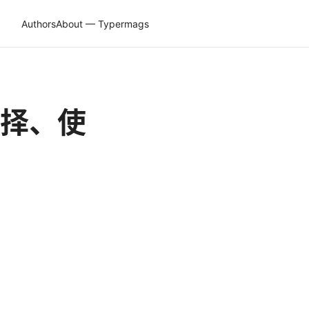
Authors
About — Typermags
，选择、使