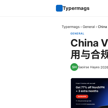
Typermags
Typermags
›
General
›
Chi
GENERAL
China
用与合
Saoirse Hayes
·
202