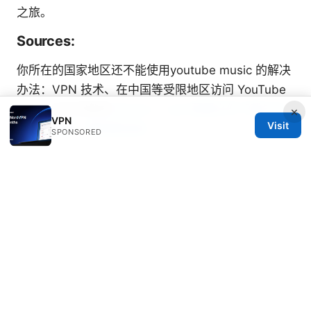
之旅。
Sources:
你所在的国家地区还不能使用youtube music 的解决
办法：VPN 技术、在中国等受限地区访问 YouTube
Music 的实用教程
Proton ⭐ vpn 配置文件下载与手
×
VPN
Visit
动设置教程：解锁更自由
SPONSORED
Does microsoft edge come with a built in vpn
explained for 2026
小火箭下载 windows 的完整指南：在 Windows 上
使用 Shadowrocket 风格代理与 VPN 的安装、配置
与安全要点
你所在的国家地区还不能使用youtube music 的VPN
使用指南：解锁区域内容、提升速度与隐私