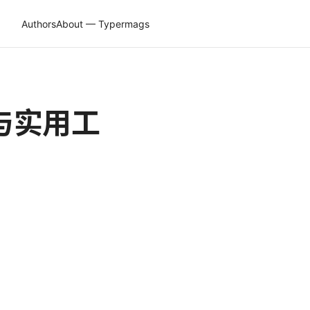
Authors
About — Typermags
与实用工