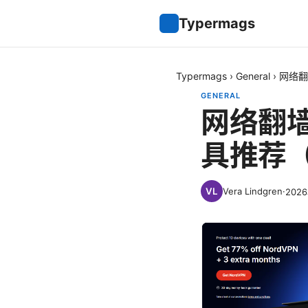
Typermags
Typermags
›
General
›
网络翻
GENERAL
网络翻
具推荐（
Vera Lindgren
·
202