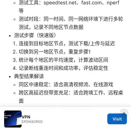
测试工具：speedtest.net、fast.com、nperf
等
测试时段：同一时间、同一网络环境下进行多轮
测试，记录不同地区节点数据
测试步骤（快速版）
连接到目标地区节点，测试下载/上传与延迟
切换到另一地区节点，重复步骤1
统计每个地区的平均速度，计算波动区间
记录断线重连时间和成功率，评估稳定性
典型结果解读
同区中速稳定：适合高清视频流、在线游戏
跨区高延迟但带宽充足：适合跨境工作、远程桌
面
断线重连时间短：对日常工作友好
×
VPN
Visit
如何根据需求选择VPN
SPONSORED