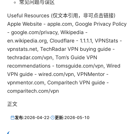
常见问题与误区
Useful Resources (仅文本引用，非可点击链接)
Apple Website - apple.com, Google Privacy Policy
- google.com/privacy, Wikipedia -
en.wikipedia.org, Cloudflare - 1.1.1.1, VPNStats -
vpnstats.net, TechRadar VPN buying guide -
techradar.com/vpn, Tom’s Guide VPN
recommendations - tomsguide.com/vpn, Wired
VPN guide - wired.com/vpn, VPNMentor -
vpnmentor.com, Comparitech VPN guide -
comparitech.com/vpn
正文
发布:
2026-04-22
·
更新:
2026-05-10