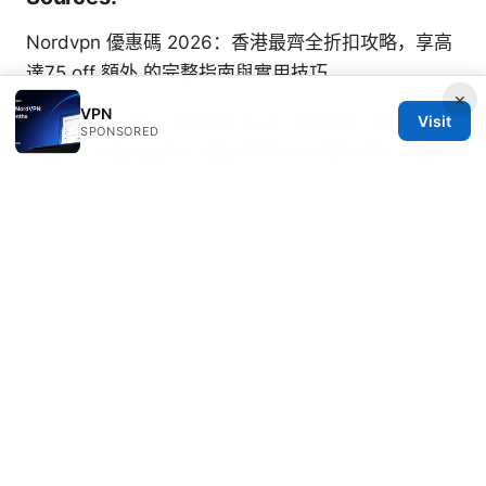
Nordvpn 優惠碼 2026：香港最齊全折扣攻略，享高
達75 off 額外 的完整指南與實用技巧
×
VPN
Setting up your mikrotik as an openvpn client a
Visit
SPONSORED
step by step guide: OpenVPN on MikroTik, Step-
by-Step, and More
Vpn gratis testen guide: test free VPN trials,
money‑back guarantees, and privacy features for
2025
国外加速器：全面指南、最新趋势与实用选择
China
vpn: 全面解析与实用指南，选购、使用与常见问题一
网打尽
Unpacking the NordVPN Cost Per Month in the
UK: Your Ultimate Price Guide