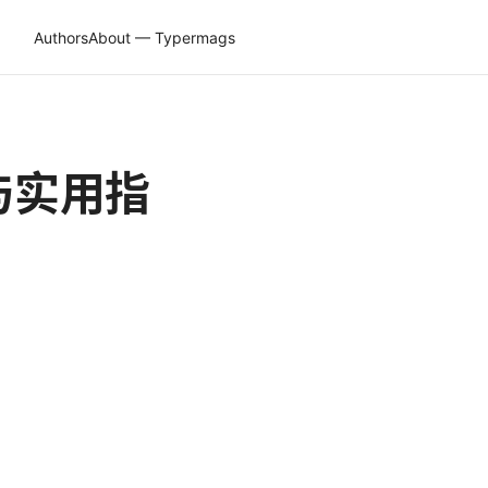
Authors
About — Typermags
与实用指