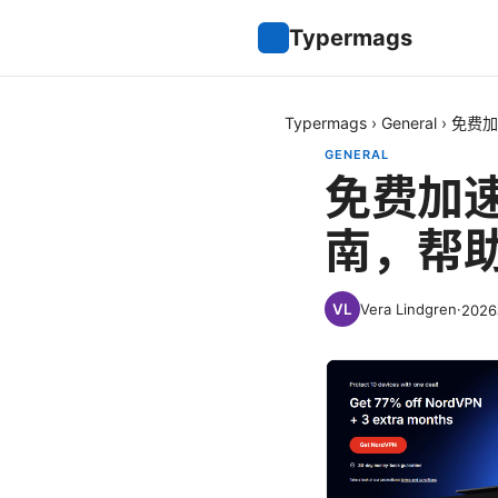
Typermags
Typermags
›
General
›
免费加
GENERAL
免费加
南，帮助
Vera Lindgren
·
202