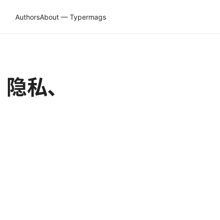
Authors
About — Typermags
、隐私、