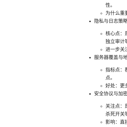
性。
为什么重
隐私与日志策
核心点：是
独立审计
进一步关
服务器覆盖与
指标点：
点。
好处：更
安全协议与加
关注点：是
杀死开关
影响：直