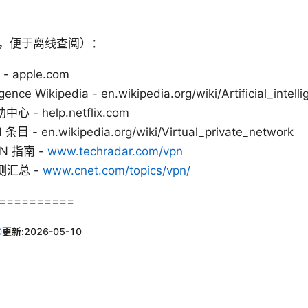
，便于离线查阅）：
 - apple.com
lligence Wikipedia - en.wikipedia.org/wiki/Artificial_intell
中心 - help.netflix.com
 条目 - en.wikipedia.org/wiki/Virtual_private_network
PN 指南 -
www.techradar.com/vpn
评测汇总 -
www.cnet.com/topics/vpn/
==========
更新:
2026-05-10