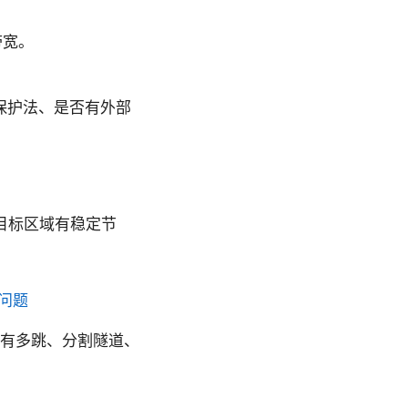
带宽。
据保护法、是否有外部
。
目标区域有稳定节
问题
，是否有多跳、分割隧道、