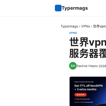
Typermags
Typermags
›
VPNs
›
世界vp
VPNS
世界v
服务器
Saoirse Hayes
·
202