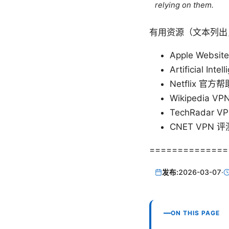
relying on them.
有用资源（文本列出
Apple Website
Artificial Inte
Netflix 官方帮助
Wikipedia VPN
TechRadar V
CNET VPN 
==============
发布:
2026-03-07
·
ON THIS PAGE