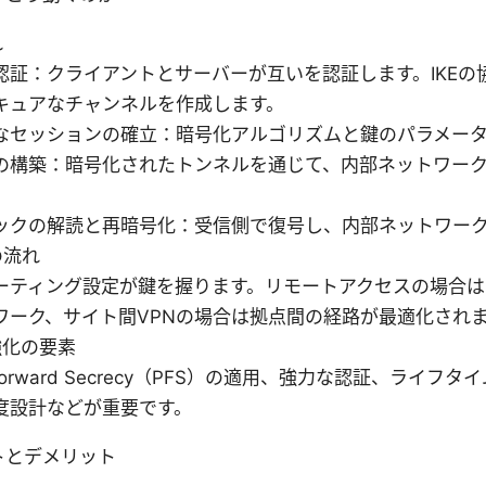
れ
認証：クライアントとサーバーが互いを認証します。IKEの
キュアなチャンネルを作成します。
なセッションの確立：暗号化アルゴリズムと鍵のパラメー
の構築：暗号化されたトンネルを通じて、内部ネットワー
ックの解読と再暗号化：受信側で復号し、内部ネットワー
の流れ
ーティング設定が鍵を握ります。リモートアクセスの場合は
ワーク、サイト間VPNの場合は拠点間の経路が最適化され
強化の要素
ct Forward Secrecy（PFS）の適用、強力な認証、ライ
度設計などが重要です。
リットとデメリット