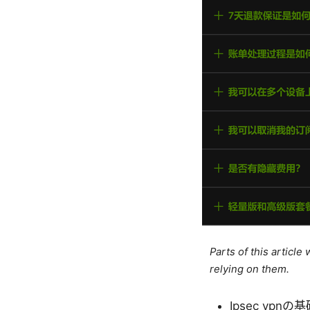
Parts of this articl
relying on them.
Ipsec vpnの