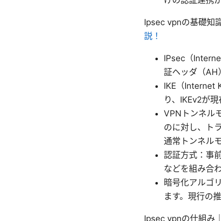
けの認証連携
Ipsec vpnの基礎
説！
IPsec（Int
証ヘッダ（AH
IKE（Inter
り、IKEv2
VPNトンネ
のに対し、トラ
通常トンネル
認証方式：事前
などを組み合
暗号化アルゴリズ
ます。現行の推奨
Ipsec vpnの仕