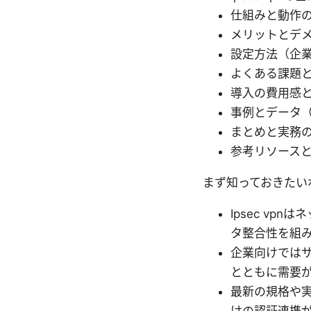
仕組みと動作
メリットとデ
設定方法（企業
よくある課題
導入の費用感
事例とデータ（
まとめと実務
参考リソース
まず知っておきたい
Ipsec v
タ整合性を組
企業向けではサ
とともに需要
最新の規格や実