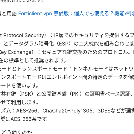
が強化されています。
知識と用語
Forticlient vpn 無償版：個人でも使える？機能
ernet Protocol Security）：IP層でのセキュリティを提
）とデータグラム暗号化（ESP）の二大機能を組み合わせ
net Key Exchange）：セキュアな鍵交換のためのプロトコル。I
が現在の標準として推奨されます。
ルモードとトランスポートモード：トンネルモードはネット
ンスポートモードはエンドポイント間の特定のデータを保護し
モードを使います。
共有鍵（PSK）と公開鍵基盤（PKI）の証明書ベース認証、
わせて利用します。
ム：AES-256、ChaCha20-Poly1305、3DESなど
はAES-256系です。
組み｜どう動くのか