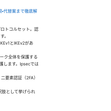
・制限・代替案まで徹底解
供するプロトコルセット。認
ます。
KEv1とIKEv2があ
ワーク全体を保護する
ます。Ipsecでは
二要素認証（2FA）
が選択肢として挙げられ