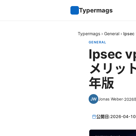
Typermags
Typermags
›
General
›
Ips
GENERAL
Ipse
メリット
年版
Jonas Weber
·
2026
公開日:
2026-04-10