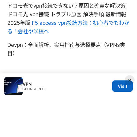
ドコモ光でvpn接続できない？原因と確実な解決策
ドコモ光 vpn接続 トラブル原因 解決手順 最新情報
2025年版
F5 access vpn接続方法：初心者でもわか
る！会社や学校へ
Devpn：全面解析、实用指南与选择要点（VPNs类
目）
×
VPN
Visit
© 2026 Typermags
SPONSORED
Typermags Media LLC
98 San Jacinto Boulevard
Austin, TX, 78701
US
contact@typermags.com