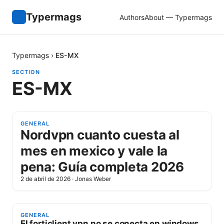
Typermags
Authors
About — Typermags
Typermags
›
ES-MX
SECTION
ES-MX
GENERAL
Nordvpn cuanto cuesta al
mes en mexico y vale la
pena: Guía completa 2026
2 de abril de 2026
·
Jonas Weber
GENERAL
El forticlient vpn no se conecta en windows