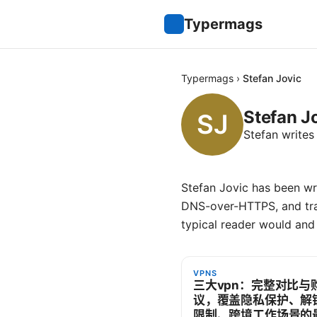
Typermags
Typermags
›
Stefan Jovic
Stefan J
Stefan write
Stefan Jovic has been wr
DNS-over-HTTPS, and tra
typical reader would and
VPNS
三大vpn：完整对比与
议，覆盖隐私保护、解
限制、跨境工作场景的