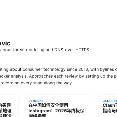
ovic
s about threat modeling and DNS-over-HTTPS.
iting about consumer technology since 2018, with bylines 
cker analysis. Approaches each review by setting up the 
 recording every snag along the way.
GENERAL
GENERA
购买建
在中国如何安全使用
Clas
锁地理
instagram：2026年终极保
指南与
最佳选
姆级指南