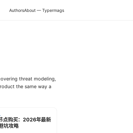
Authors
About — Typermags
covering threat modeling,
product the same way a
L
h节点购买：2026年最新
避坑攻略