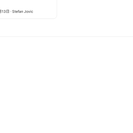
月13日
·
Stefan Jovic