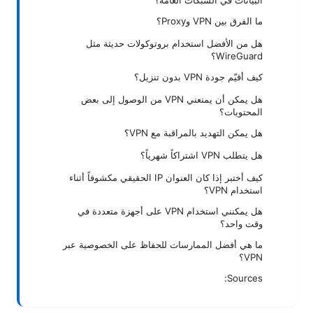
البيانات في الشبكات العامة؟
ما الفرق بين VPN وProxy؟
هل من الأفضل استخدام بروتوكولات حديثة مثل
WireGuard؟
كيف أقيّم جودة VPN بدون تنزيل؟
هل يمكن أن يمنعني VPN من الوصول إلى بعض
المحتويات؟
هل يمكن التهديد بالمراقبة مع VPN؟
هل يتطلب VPN اشتراكاً شهرياً؟
كيف أختبر إذا كان العنوان IP الحقيقي مكشوفاً أثناء
استخدام VPN؟
هل يمكنني استخدام VPN على أجهزة متعددة في
وقت واحد؟
ما هي أفضل الممارسات للحفاظ على الخصوصية عبر
VPN؟
Sources: