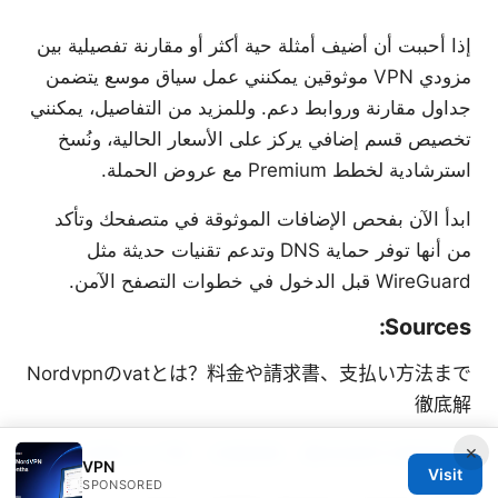
إذا أحببت أن أضيف أمثلة حية أكثر أو مقارنة تفصيلية بين
مزودي VPN موثوقين يمكنني عمل سياق موسع يتضمن
جداول مقارنة وروابط دعم. وللمزيد من التفاصيل، يمكنني
تخصيص قسم إضافي يركز على الأسعار الحالية، ونُسخ
استرشادية لخطط Premium مع عروض الحملة.
ابدأ الآن بفحص الإضافات الموثوقة في متصفحك وتأكد
من أنها توفر حماية DNS وتدعم تقنيات حديثة مثل
WireGuard قبل الدخول في خطوات التصفح الآمن.
Sources:
Nordvpnのvatとは？料金や請求書、支払い方法まで
徹底解
×
免费vpn下载：全面指南、最佳选择与使用技巧
VPN
Visit
SPONSORED